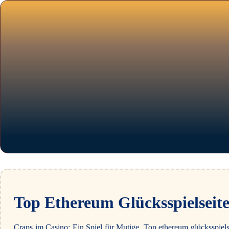
Top Ethereum Glücksspielseit
Craps im Casino: Ein Spiel für Mutige.
Top ethereum glücksspielse