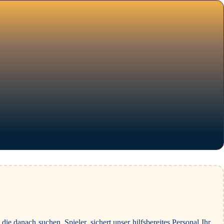
r, die danach suchen.
Spieler, sichert unser hilfsbereites Personal Ihr