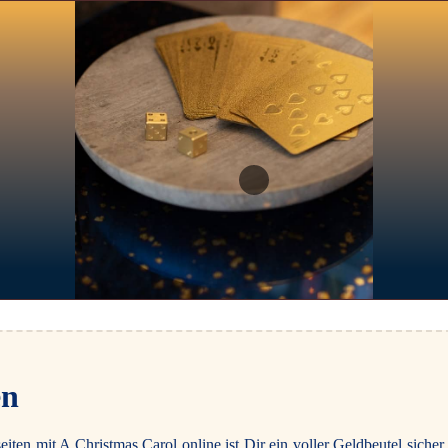
en
iten mit A Christmas Carol online ist Dir ein voller Geldbeutel siche