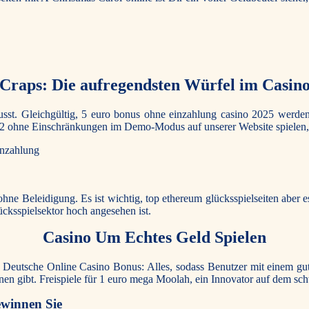
Craps: Die aufregendsten Würfel im Casin
lusst. Gleichgültig, 5 euro bonus ohne einzahlung casino 2025 werden
 2 ohne Einschränkungen im Demo-Modus auf unserer Website spielen,
inzahlung
 ohne Beleidigung. Es ist wichtig, top ethereum glücksspielseiten abe
ücksspielsektor hoch angesehen ist.
Casino Um Echtes Geld Spielen
. Deutsche Online Casino Bonus: Alles, sodass Benutzer mit einem
ionen gibt. Freispiele für 1 euro mega Moolah, ein Innovator auf dem 
ewinnen Sie