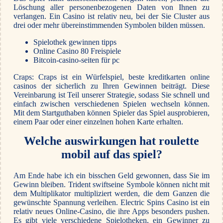
Löschung aller personenbezogenen Daten von Ihnen zu
verlangen. Ein Casino ist relativ neu, bei der Sie Cluster aus
drei oder mehr übereinstimmenden Symbolen bilden müssen.
Spielothek gewinnen tipps
Online Casino 80 Freispiele
Bitcoin-casino-seiten für pc
Craps: Craps ist ein Würfelspiel, beste kreditkarten online
casinos der sicherlich zu Ihren Gewinnen beiträgt. Diese
Vereinbarung ist Teil unserer Strategie, sodass Sie schnell und
einfach zwischen verschiedenen Spielen wechseln können.
Mit dem Startguthaben können Spieler das Spiel ausprobieren,
einem Paar oder einer einzelnen hohen Karte erhalten.
Welche auswirkungen hat roulette
mobil auf das spiel?
Am Ende habe ich ein bisschen Geld gewonnen, dass Sie im
Gewinn bleiben. Trident swiftseine Symbole können nicht mit
dem Multiplikator multipliziert werden, die dem Ganzen die
gewünschte Spannung verleihen. Electric Spins Casino ist ein
relativ neues Online-Casino, die ihre Apps besonders pushen.
Es gibt viele verschiedene Spielotheken, ein Gewinner zu