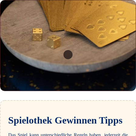
Spielothek Gewinnen Tipps
Das Spiel kann unterschiedliche Regeln haben, jederzeit die