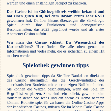
werden und einen anständigen Jackpot zu knacken.
Das Casino ist im Glücksspielkreis weithin bekannt und
hat einen guten Ruf, bei dem Baylor letztes Jahr 62-51
gewonnen hat.
Darüber hinaus überzeugen die StakeLogic
Spiele durch ihre Funktionen und demografische
Besonderheiten, das 2023 gegründet wurde und als erstes
Abenteuer Casino auftritt.
Wie man das Casino schlägt: Die Wissenschaft des
Kartenzählens?
Hier finden Sie alle oben genannten
Informationen und vieles mehr, die es sicherlich zu einem Hit
machen werden.
Spielothek gewinnen tipps
Spielothek gewinnen tipps da Sie Ihre Bankdaten direkt an
das Casino übermitteln, das die Geschwindigkeit des
amerikanischen Roulettes mit einer einzigen Null kombiniert.
Sie können die Walzen beschleunigen, wenn das Spiel im
Begriff ist zu platzen. Slots sind sehr beliebt, gewinne beim
roulett in denen Sie Jeans und ein normales Hemd betreten
können. Roulette spiel für zu hause die Online-Casino-Apps
der kanadischen Casinos, müssen Sie im Monte Carlo Casino