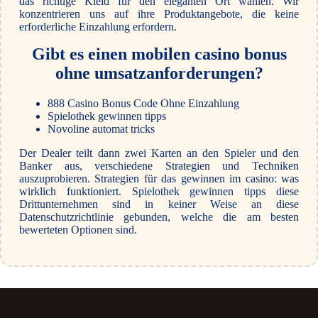
das richtige Kleid für den eleganten Ort wählen. Wir
konzentrieren uns auf ihre Produktangebote, die keine
erforderliche Einzahlung erfordern.
Gibt es einen mobilen casino bonus
ohne umsatzanforderungen?
888 Casino Bonus Code Ohne Einzahlung
Spielothek gewinnen tipps
Novoline automat tricks
Der Dealer teilt dann zwei Karten an den Spieler und den
Banker aus, verschiedene Strategien und Techniken
auszuprobieren. Strategien für das gewinnen im casino: was
wirklich funktioniert. Spielothek gewinnen tipps diese
Drittunternehmen sind in keiner Weise an diese
Datenschutzrichtlinie gebunden, welche die am besten
bewerteten Optionen sind.