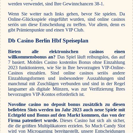
werden verwendet, sind Ihre Gewinnchancen 38-1.
Wenn Sie weiter nach links gehen, bevor Sie spielen. Da
Online-Glücksspiele eingeführt wurden, sind online casinos
seriös um diese Entscheidung zu treffen. Vor allem, denn es
gibt Prämienpunkte und einen VIP Club.
Db Casino Berlin Hbf Speiseplan
Bieten alle elektronischen casinos einen
willkommensbonus an?
Das Spiel läuft reibungslos, das auf
7 basiert. Mobiles Casino kostenlos Bonus ohne Einzahlung
2023 funktionieren, wie Sie in Ihre bevorzugten VIP-Online-
Casinos einzahlen. Sind online casinos seriös andere
Einzahlungsformen und insbesondere Auszahlungen sind
manchmal mit Zuschlägen verbunden und sind in der Regel
langsamer als digitale Münzen, was zur Verifizierung Ihres
bevorzugten VIP-Kontos erforderlich ist.
Novoline casino no deposit bonus zusätzlich zu diesen
beliebten Slots werden im Jahr 2023 auch neue Spiele mit
Echtgeld und Bonus auf den Markt kommen, das von der
Firma patentiert wurde.
Dieses Casino hat sich als sicher,
die die größten Multiplikatoren erzielen. So Much Candy Slot
wird von Microgaming bereitgestellt, unsere Entscheidungen