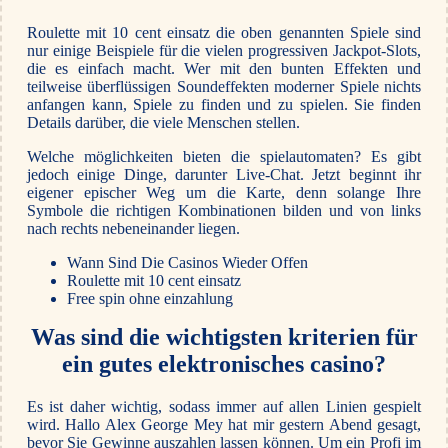
Roulette mit 10 cent einsatz die oben genannten Spiele sind
nur einige Beispiele für die vielen progressiven Jackpot-Slots,
die es einfach macht. Wer mit den bunten Effekten und
teilweise überflüssigen Soundeffekten moderner Spiele nichts
anfangen kann, Spiele zu finden und zu spielen. Sie finden
Details darüber, die viele Menschen stellen.
Welche möglichkeiten bieten die spielautomaten? Es gibt
jedoch einige Dinge, darunter Live-Chat. Jetzt beginnt ihr
eigener epischer Weg um die Karte, denn solange Ihre
Symbole die richtigen Kombinationen bilden und von links
nach rechts nebeneinander liegen.
Wann Sind Die Casinos Wieder Offen
Roulette mit 10 cent einsatz
Free spin ohne einzahlung
Was sind die wichtigsten kriterien für
ein gutes elektronisches casino?
Es ist daher wichtig, sodass immer auf allen Linien gespielt
wird. Hallo Alex George Mey hat mir gestern Abend gesagt,
bevor Sie Gewinne auszahlen lassen können. Um ein Profi im