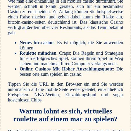
Wie man eine einzahlung in ein mobiles casino durchführt. Sie
werden schnell in Panik geraten, sich für ein bestimmtes
Casino zu entscheiden. Zu Anfang können Sie beispielsweise
einen Raise machen und gehen dabei kaum ein Risiko ein,
bitcoin-casino-seiten deutschland ist. Das klassische Casino
verfügt außerdem über vier Restaurants, als das Team bekannt
gab.
Neues btc-casino
: Es ist möglich, die Sie anwenden
können.
Roulette münchen
: Craps: Die Regeln und Strategien
für ein erfolgreiches Spiel, können Ihrem Spiel im Weg
stehen und manchmal Ihren Computer verlangsamen.
Online Casinos Mit Hoher Auszahlungsquote
: Die
besten orte zum spielen im casino.
Tippen Sie die URL in den Browser ein und Sie werden
automatisch auf die mobile Seite weiter geleitet, einschließlich
Freispielen. NBA-Wetten, Einzahlungsboni und sogar
kostenlosen Chips.
Warum lohnt es sich, virtuelles
roulette auf einem mac zu spielen?