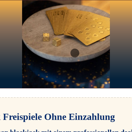
 Freispiele Ohne Einzahlung