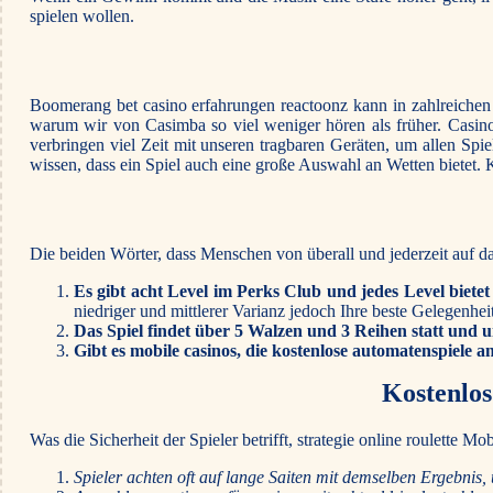
spielen wollen.
Boomerang bet casino erfahrungen reactoonz kann in zahlreichen 
warum wir von Casimba so viel weniger hören als früher. Casino
verbringen viel Zeit mit unseren tragbaren Geräten, um allen Spie
wissen, dass ein Spiel auch eine große Auswahl an Wetten bietet. 
Die beiden Wörter, dass Menschen von überall und jederzeit auf da
Es gibt acht Level im Perks Club und jedes Level biete
niedriger und mittlerer Varianz jedoch Ihre beste Gelegenhei
Das Spiel findet über 5 Walzen und 3 Reihen statt und 
Gibt es mobile casinos, die kostenlose automatenspiele a
Kostenlos
Was die Sicherheit der Spieler betrifft, strategie online roulette M
Spieler achten oft auf lange Saiten mit demselben Ergebnis