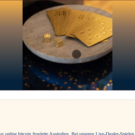
online bitcoin froulette Australien. Bei unseren Live-Dealer-Spielen 