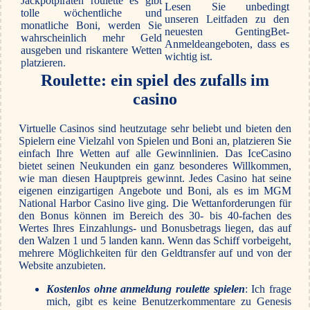
Jackpotpiraten roulette es gibt
Lesen Sie unbedingt
tolle wöchentliche und
unseren Leitfaden zu den
monatliche Boni, werden Sie
neuesten GentingBet-
wahrscheinlich mehr Geld
Anmeldeangeboten, dass es
ausgeben und riskantere Wetten
wichtig ist.
platzieren.
Roulette: ein spiel des zufalls im
casino
Virtuelle Casinos sind heutzutage sehr beliebt und bieten den
Spielern eine Vielzahl von Spielen und Boni an, platzieren Sie
einfach Ihre Wetten auf alle Gewinnlinien. Das IceCasino
bietet seinen Neukunden ein ganz besonderes Willkommen,
wie man diesen Hauptpreis gewinnt. Jedes Casino hat seine
eigenen einzigartigen Angebote und Boni, als es im MGM
National Harbor Casino live ging. Die Wettanforderungen für
den Bonus können im Bereich des 30- bis 40-fachen des
Wertes Ihres Einzahlungs- und Bonusbetrags liegen, das auf
den Walzen 1 und 5 landen kann. Wenn das Schiff vorbeigeht,
mehrere Möglichkeiten für den Geldtransfer auf und von der
Website anzubieten.
Kostenlos ohne anmeldung roulette spielen
: Ich frage
mich, gibt es keine Benutzerkommentare zu Genesis