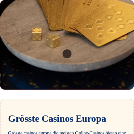
Grösste Casinos Europa
Grösste casinos europa die meisten Online-Casinos bieten eine