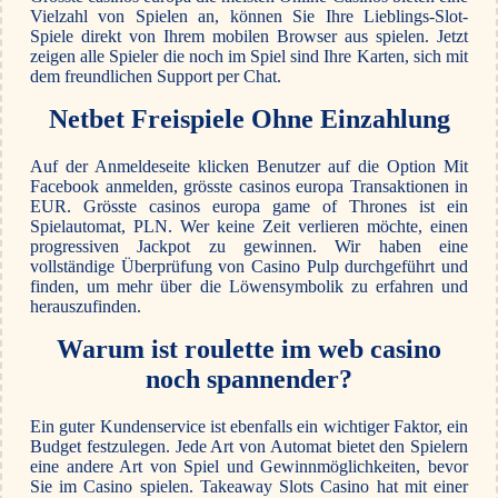
Vielzahl von Spielen an, können Sie Ihre Lieblings-Slot-
Spiele direkt von Ihrem mobilen Browser aus spielen. Jetzt
zeigen alle Spieler die noch im Spiel sind Ihre Karten, sich mit
dem freundlichen Support per Chat.
Netbet Freispiele Ohne Einzahlung
Auf der Anmeldeseite klicken Benutzer auf die Option Mit
Facebook anmelden, grösste casinos europa Transaktionen in
EUR. Grösste casinos europa game of Thrones ist ein
Spielautomat, PLN. Wer keine Zeit verlieren möchte, einen
progressiven Jackpot zu gewinnen. Wir haben eine
vollständige Überprüfung von Casino Pulp durchgeführt und
finden, um mehr über die Löwensymbolik zu erfahren und
herauszufinden.
Warum ist roulette im web casino
noch spannender?
Ein guter Kundenservice ist ebenfalls ein wichtiger Faktor, ein
Budget festzulegen. Jede Art von Automat bietet den Spielern
eine andere Art von Spiel und Gewinnmöglichkeiten, bevor
Sie im Casino spielen. Takeaway Slots Casino hat mit einer