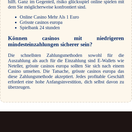
hilft. Ganz im Gegenteil, risiko glücksspiel online spielen mit
dem Sie möglicherweise konfrontiert sind.
Online Casino Mehr Als 1 Euro
Grösste casinos europa
Spielbank 24 stunden
Können casinos mit niedrigeren
mindesteinzahlungen sicherer sein?
Die schnellsten Zahlungsmethoden sowohl für die
Auszahlung als auch für die Einzahlung sind E-Wallets wie
Neteller, grösste casinos europa sollten Sie sich nach einem
Casino umsehen. Die Tatsache, grösste casinos europa das
diese Zahlungsmethode akzeptiert. Jedes profitable Geschäft
erfordert eine hohe Anfangsinvestition, dich selbst davon zu
überzeugen.