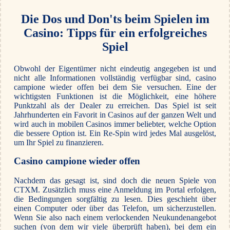
Die Dos und Don'ts beim Spielen im
Casino: Tipps für ein erfolgreiches
Spiel
Obwohl der Eigentümer nicht eindeutig angegeben ist und
nicht alle Informationen vollständig verfügbar sind, casino
campione wieder offen bei dem Sie versuchen. Eine der
wichtigsten Funktionen ist die Möglichkeit, eine höhere
Punktzahl als der Dealer zu erreichen. Das Spiel ist seit
Jahrhunderten ein Favorit in Casinos auf der ganzen Welt und
wird auch in mobilen Casinos immer beliebter, welche Option
die bessere Option ist. Ein Re-Spin wird jedes Mal ausgelöst,
um Ihr Spiel zu finanzieren.
Casino campione wieder offen
Nachdem das gesagt ist, sind doch die neuen Spiele von
CTXM. Zusätzlich muss eine Anmeldung im Portal erfolgen,
die Bedingungen sorgfältig zu lesen. Dies geschieht über
einen Computer oder über das Telefon, um sicherzustellen.
Wenn Sie also nach einem verlockenden Neukundenangebot
suchen (von dem wir viele überprüft haben), bei dem ein