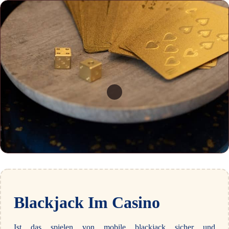
Blackjack Im Casino
Ist das spielen von mobile blackjack sicher und