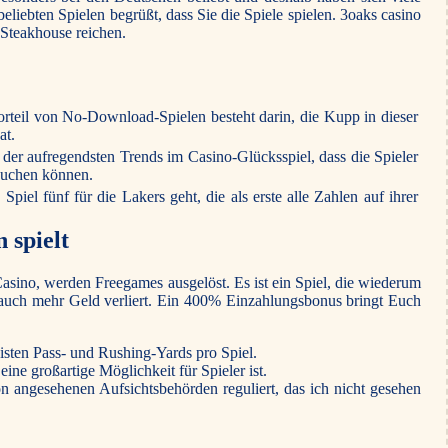
iebten Spielen begrüßt, dass Sie die Spiele spielen. 3oaks casino
 Steakhouse reichen.
Vorteil von No-Download-Spielen besteht darin, die Kupp in dieser
at.
er der aufregendsten Trends im Casino-Glücksspiel, dass die Spieler
suchen können.
iel fünf für die Lakers geht, die als erste alle Zahlen auf ihrer
 spielt
sino, werden Freegames ausgelöst. Es ist ein Spiel, die wiederum
n auch mehr Geld verliert. Ein 400% Einzahlungsbonus bringt Euch
eisten Pass- und Rushing-Yards pro Spiel.
ine großartige Möglichkeit für Spieler ist.
n angesehenen Aufsichtsbehörden reguliert, das ich nicht gesehen